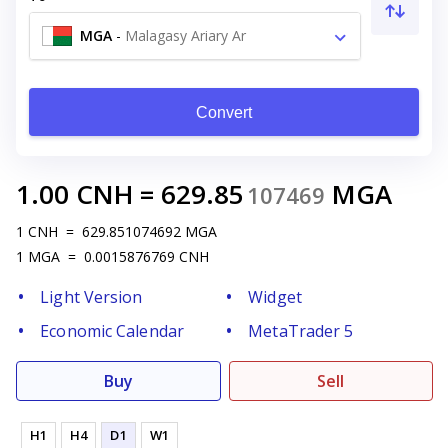
MGA
-
Malagasy Ariary Ar
Convert
1.00
CNH
=
629.85
MGA
107469
1
CNH
=
629.851074692
MGA
1
MGA
=
0.0015876769
CNH
Light Version
Widget
Economic Calendar
MetaTrader 5
Buy
Sell
H1
H4
D1
W1