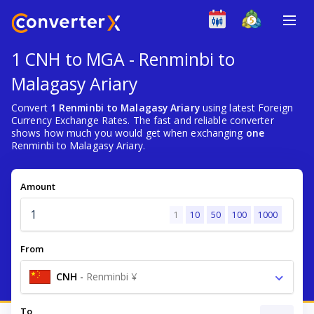
1 CNH to MGA - Renminbi to
Malagasy Ariary
Convert
1 Renminbi to Malagasy Ariary
using latest Foreign
Currency Exchange Rates. The fast and reliable converter
shows how much you would get when exchanging
one
Renminbi to Malagasy Ariary.
Amount
1
10
50
100
1000
From
CNH
-
Renminbi ¥
To