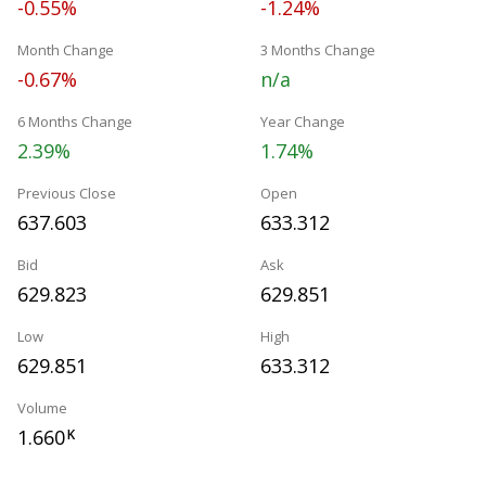
-0.55%
-1.24%
Month Change
3 Months Change
-0.67%
n/a
6 Months Change
Year Change
2.39%
1.74%
Previous Close
Open
637.603
633.312
Bid
Ask
629.823
629.851
Low
High
629.851
633.312
Volume
1.660
K