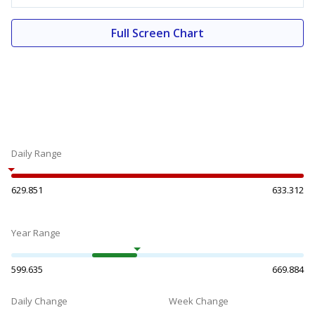
Full Screen Chart
Daily Range
629.851
633.312
Year Range
599.635
669.884
Daily Change
Week Change