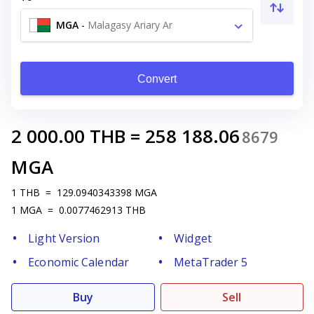
MGA
-
Malagasy Ariary Ar
Convert
2 000.00
THB
=
258 188.06
8679
MGA
1
THB
=
129.0940343398
MGA
1
MGA
=
0.0077462913
THB
Light Version
Widget
Economic Calendar
MetaTrader 5
Buy
Sell