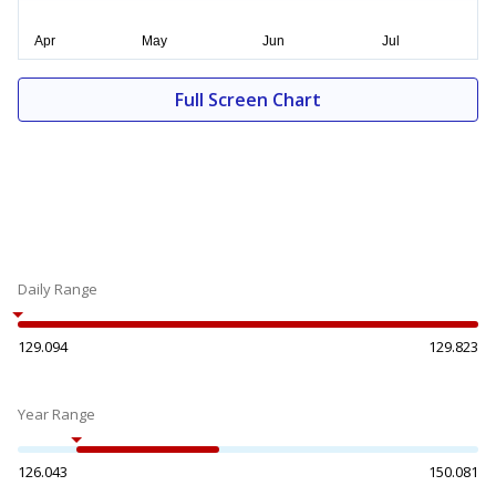
Full Screen Chart
Daily Range
129.094
129.823
Year Range
126.043
150.081