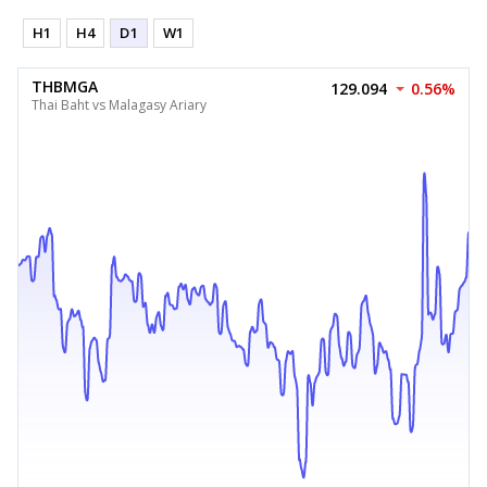
H1
H4
D1
W1
THBMGA
129.094
0.56%
Thai Baht vs Malagasy Ariary