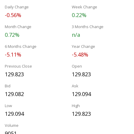
Daily Change
Week Change
-0.56%
0.22%
Month Change
3 Months Change
0.72%
n/a
6 Months Change
Year Change
-5.11%
-5.48%
Previous Close
Open
129.823
129.823
Bid
Ask
129.082
129.094
Low
High
129.094
129.823
Volume
9051